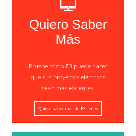
Quiero Saber
Más
Pruebe cómo E3 puede hacer
que sus proyectos eléctricos
sean más eficientes.
Quiero saber más de E3.series