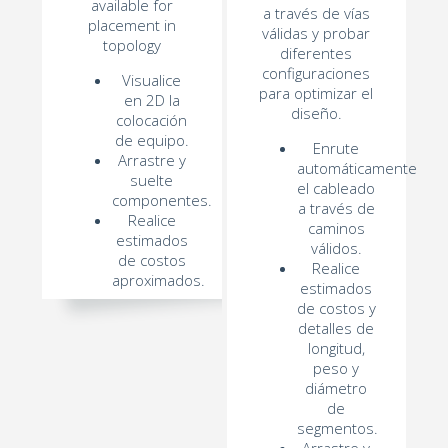
available for
a través de vías
placement in
válidas y probar
topology
diferentes
configuraciones
Visualice
para optimizar el
en 2D la
diseño.
colocación
de equipo.
Enrute
Arrastre y
automáticamente
suelte
el cableado
componentes.
a través de
Realice
caminos
estimados
válidos.
de costos
Realice
aproximados.
estimados
de costos y
detalles de
longitud,
peso y
diámetro
de
segmentos.