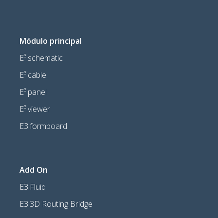
Módulo principal
E³.schematic
E³.cable
E³.panel
E³.viewer
E3.formboard
Add On
E3.Fluid
E3.3D Routing Bridge