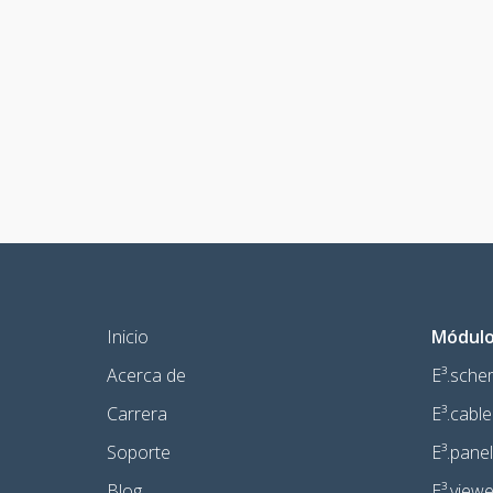
Inicio
Módulo 
Acerca de
E³.sche
Carrera
E³.cable
Soporte
E³.panel
Blog
E³.viewe