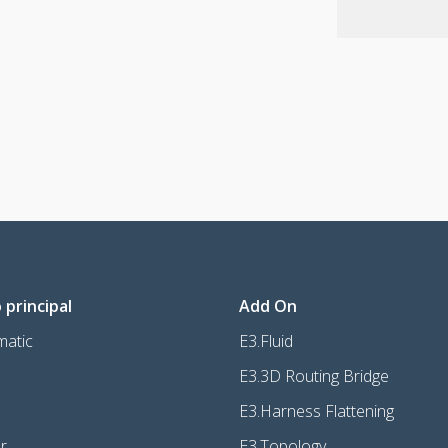
principal
Add On
matic
E3.Fluid
E3.3D Routing Bridge
E3.Harness Flattening
r
E3.Topology