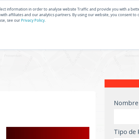
Descubra
E3.series
Co
Comunidad
lect information in order to analyse website Traffic and provide you with a bet
ith affiliates and our analytics partners. By using our website, you consent to 
use, see our
Privacy Policy
.
PRODUCTOS
ENTRENAMIENTOS
SOPORTE
Nombre 
Tipo de 