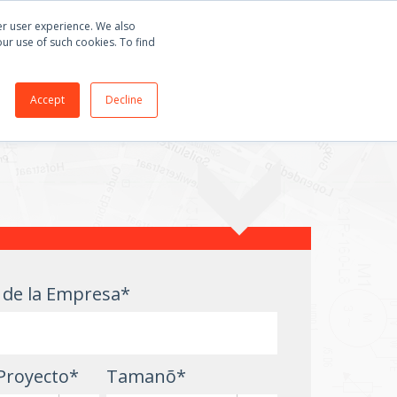
mprar
E3.series
+55 51 3135 8141
Español
ter user experience. We also
our use of such cookies. To find
BLOG
ACERCA DE
CONTACTO
Accept
Decline
de la Empresa
*
Proyecto
*
Tamanõ
*