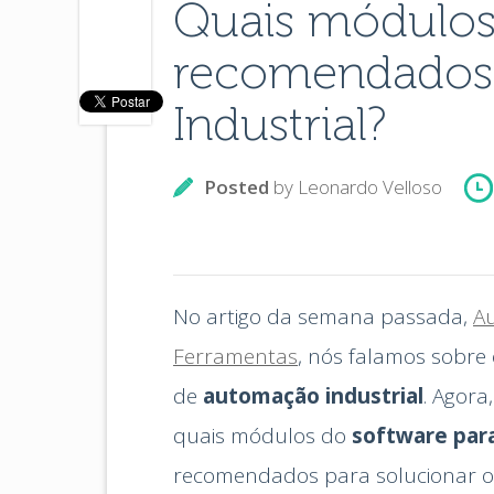
Quais módulos 
recomendados
Industrial?
Posted
by
Leonardo Velloso
No artigo da semana passada,
Au
Ferramentas
, nós falamos sobre
de
automação industrial
. Agora
quais módulos do
software para
recomendados para solucionar os 