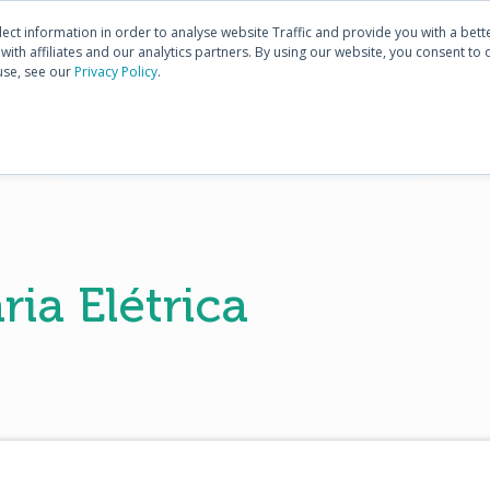
Conhecer
E3.series
Co
Comunidade
lect information in order to analyse website Traffic and provide you with a bet
ith affiliates and our analytics partners. By using our website, you consent to 
use, see our
Privacy Policy
.
HOME
PRODUTOS
TREINAMENTOS
SUPO
ia Elétrica