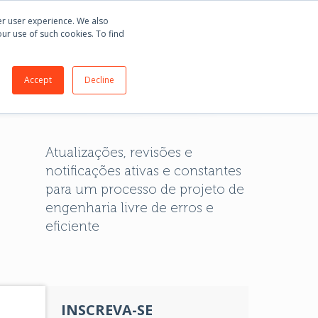
mprar
E3.series
+55 51 3135 8141
ter user experience. We also
our use of such cookies. To find
RTE
BLOG
SOBRE
CONTATO
Accept
Decline
Atualizações, revisões e
notificações ativas e constantes
para um processo de projeto de
engenharia livre de erros e
eficiente
INSCREVA-SE