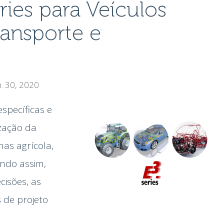
ries para Veículos
ransporte e
n. 30, 2020
specíficas e
zação da
as agrícola,
endo assim,
cisões, as
 de projeto