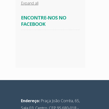
Expand all
ENCONTRE-NOS NO
FACEBOOK
Endereço:
Praça João Corrêa, 65,
Sala 03, Centro, CEP 95.680-018 -