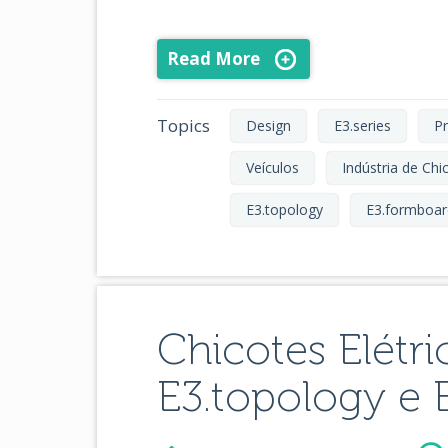
Read More
Topics
Design
E3.series
Pr
Veículos
Indústria de Chi
E3.topology
E3.formboar
Chicotes Elétr
E3.topology e 