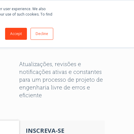
mprar
E3.series
+55 51 3135 8141
Português
ter user experience. We also
our use of such cookies. To find
RTE
BLOG
SOBRE
CONTATO
Accept
Decline
Atualizações, revisões e
notificações ativas e constantes
para um processo de projeto de
engenharia livre de erros e
eficiente
INSCREVA-SE