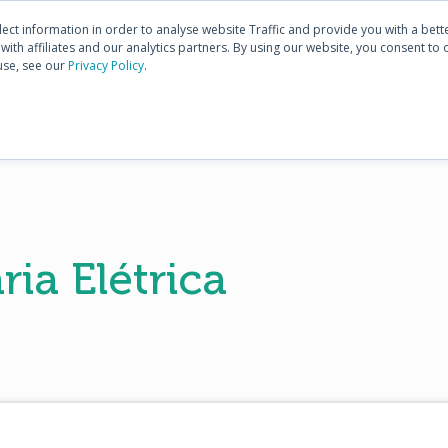
Conhecer
E3.series
Co
Comunidade
lect information in order to analyse website Traffic and provide you with a bet
ith affiliates and our analytics partners. By using our website, you consent to 
use, see our
Privacy Policy
.
HOME
PRODUTOS
TREINAMENTOS
SUPO
ia Elétrica