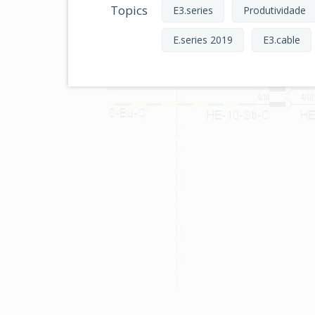
Topics
E3.series
Produtividade
E.series 2019
E3.cable