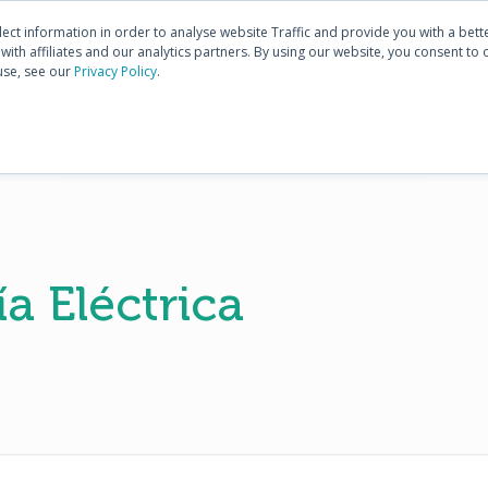
Descubra
E3.series
Co
Comunidad
lect information in order to analyse website Traffic and provide you with a bet
ith affiliates and our analytics partners. By using our website, you consent to 
use, see our
Privacy Policy
.
PRODUCTOS
ENTRENAMIENTOS
SOPORTE
a Eléctrica