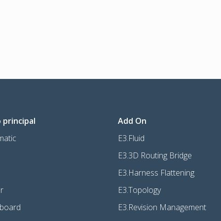
principal
Add On
matic
E3.Fluid
E3.3D Routing Bridge
E3.Harness Flattening
r
E3.Topology
mboard
E3.Revision Management