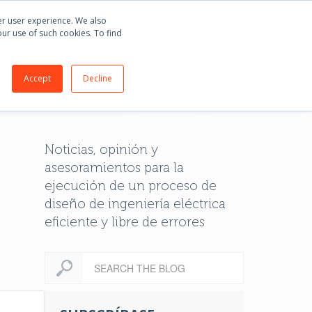
mprar
E3.series
+55 51 3135 8141
ter user experience. We also
our use of such cookies. To find
BLOG
ACERCA DE
CONTACTO
Accept
Decline
Noticias, opinión y
asesoramientos para la
ejecución de un proceso de
diseño de ingeniería eléctrica
eficiente y libre de errores