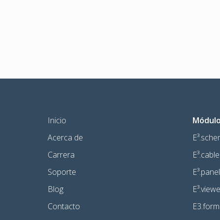
Inicio
Módulo 
Acerca de
E³.sche
Carrera
E³.cable
Soporte
E³.panel
Blog
E³.viewe
Contacto
E3.for